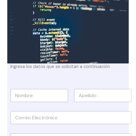
Ingresa los datos que se solicitan a continuación
N
o
m
First
Last
b
E
r
m
e
a
s
i
*
C